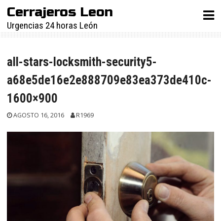
Skip
Cerrajeros Leon
to
Urgencias 24 horas León
content
all-stars-locksmith-security5-
a68e5de16e2e888709e83ea373de410c-
1600×900
AGOSTO 16, 2016
R1969